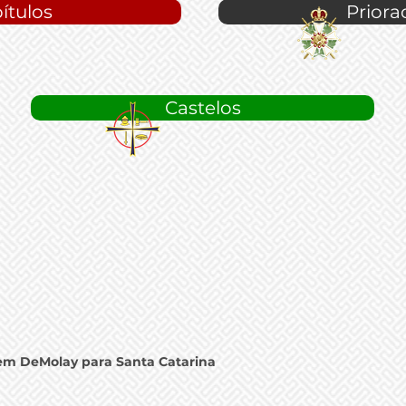
ítulos
Priora
Castelos
em DeMolay para Santa Catarina