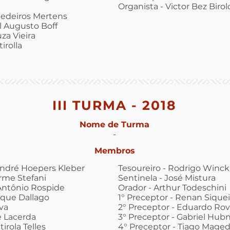
Organista - Victor Bez Biro
Medeiros Mertens
l Augusto Boff
za Vieira
irolla
III TURMA - 2018
Nome de Turma
-
Membros
André Hoepers Kleber
Tesoureiro - Rodrigo Winck
erme Stefani
Sentinela - José Mistura
 Antônio Rospide
Orador - Arthur Todeschini
ique Dallago
1° Preceptor - Renan Siquei
va
2° Preceptor - Eduardo Ro
 Lacerda
3° Preceptor - Gabriel Hub
irola Telles
4° Preceptor - Tiago Mage