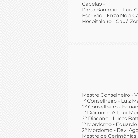
Capelão -
Porta Bandeira - Luiz 
Escrivão - Enzo Nola C
Hospitaleiro - Cauê Z
Mestre Conselheiro - V
1° Conselheiro - Luiz 
2° Conselheiro - Edua
1° Diácono - Arthur Mo
2° Diácono - Lucas Bo
1° Mordomo - Eduardo 
2° Mordomo - Davi Ago
Mestre de Cerimônias -