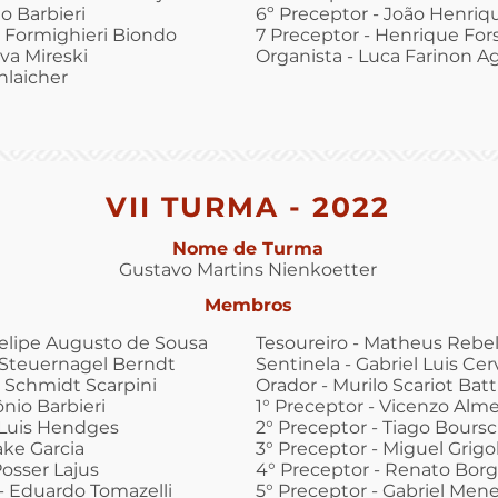
o Barbieri
6º Preceptor - João Henriq
e Formighieri Biondo
7 Preceptor - Henrique Fors
lva Mireski
Organista - Luca Farinon A
hlaicher
VII TURMA - 2022
Nome de Turma
Gustavo Martins Nienkoetter
Membros
Felipe Augusto de Sousa
Tesoureiro - Matheus Rebel
 Steuernagel Berndt
Sentinela - Gabriel Luis Cer
r Schmidt Scarpini
Orador - Murilo Scariot Batti
nio Barbieri
1° Preceptor - Vicenzo Alm
 Luis Hendges
2° Preceptor - Tiago Bours
ake Garcia
3° Preceptor - Miguel Grig
osser Lajus
4° Preceptor - Renato Borg
- Eduardo Tomazelli
5° Preceptor - Gabriel Mene