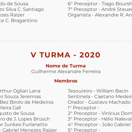
rdo de Sousa
6° Preceptor - Tiago Bours
o Silva C. Santiago
7° Preceptor - André Steue
ezes Raizer
Organista - Alexandre R. An
nte C. Bragantino
V TURMA - 2020
Nome de Turma
Guilherme Alexandre Ferreira
Membros
rthur Ogliari Lana
Tesoureiro - William Bacin
vo Souza Jeremias
Sentinela - Caetano Medei
 Bez Birolo de Medeiros
Orador - Gustavo Machado 
ieira Gall
1° Preceptor -
ugusto de Sousa
2° Preceptor - Vinícius Dor
ro de J. Lopes Brüsch
3° Preceptor - Hélio Nalevai
or Junkes Furlanetto
4° Preceptor - João Gabriel 
- Gabriel Menezes Raizer
5° Preceptor -