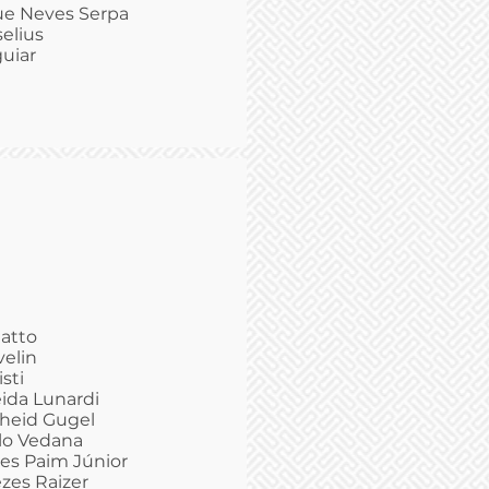
ue Neves Serpa
elius
guiar
atto
velin
sti
eida Lunardi
cheid Gugel
olo Vedana
es Paim Júnior
zes Raizer