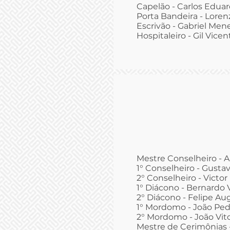
Capelão - Carlos Edua
Porta Bandeira - Lorenz
Escrivão - Gabriel Men
Hospitaleiro - Gil Vice
Mestre Conselheiro - A
1° Conselheiro - Gusta
2° Conselheiro - Victor
1° Diácono - Bernardo V
2° Diácono - Felipe A
1° Mordomo - João Ped
2° Mordomo - João Vit
Mestre de Cerimônias 