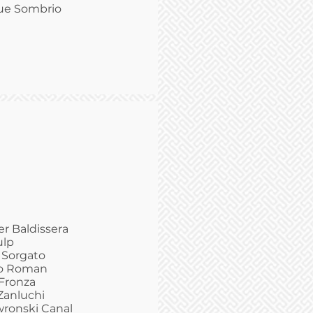
que Sombrio
er Baldissera
ulp
 Sorgato
lio Roman
 Fronza
Zanluchi
wronski Canal