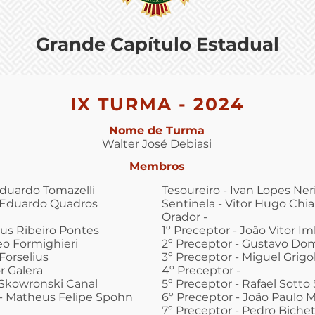
Grande Capítulo Estadual
IX TURMA - 2024
Nome de Turma
Walter José Debiasi
Membros
Eduardo Tomazelli
Tesoureiro - Ivan Lopes Neri
s Eduardo Quadros
Sentinela - Vitor Hugo Chia
Orador -
us Ribeiro Pontes
1º Preceptor - João Vitor Im
eo Formighieri
2º Preceptor - Gustavo Do
Forselius
3º Preceptor - Miguel Grig
r Galera
4º Preceptor -
Skowronski Canal
5º Preceptor - Rafael Sotto S
- Matheus Felipe Spohn
6º Preceptor - João Paulo 
7º Preceptor - Pedro Bichet