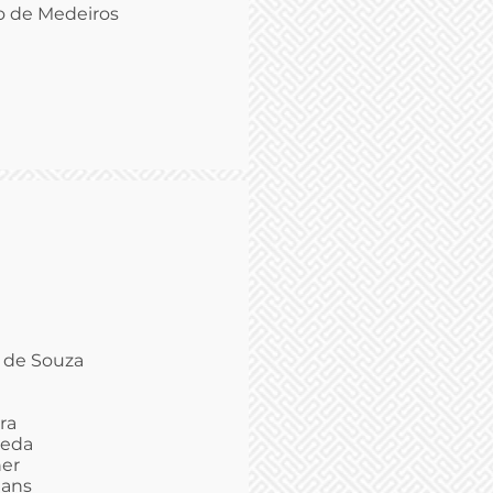
lo de Medeiros
 de Souza
ra
veda
ner
dans