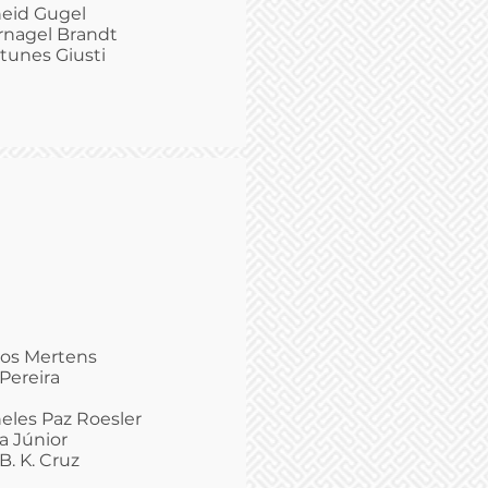
heid Gugel
rnagel Brandt
tunes Giusti
ros Mertens
Pereira
neles Paz Roesler
a Júnior
B. K. Cruz