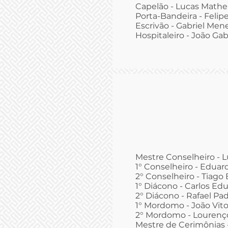
Capelão - Lucas Mathe
Porta-Bandeira - Felip
Escrivão - Gabriel Men
Hospitaleiro - João Gab
Mestre Conselheiro - 
1° Conselheiro - Eduar
2° Conselheiro - Tiago
1° Diácono - Carlos E
2° Diácono - Rafael Pad
1° Mordomo - João Vit
2° Mordomo - Lourenço 
Mestre de Cerimônias - 