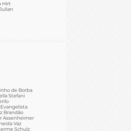
 Hirt
Julian
tinho de Borba
lla Stefani
rilo
 Evangelista
iz Brandão
ar Assenheimer
meida Vaz
lherme Schulz