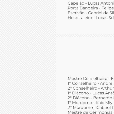
Capelão - Lucas Antoni
Porta Bandeira - Felip
Escrivão - Gabriel da Si
Hospitaleiro - Lucas Sc
Mestre Conselheiro - 
1° Conselheiro - André
2° Conselheiro - Arthu
1° Diácono - Lucas Antô
2° Diácono - Bernardo
1° Mordomo - Kaio Miy
2° Mordomo - Gabriel P
Mestre de Cerimônias 