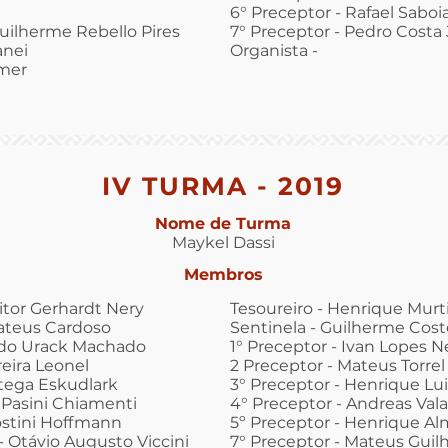
6° Preceptor - Rafael Saboia
Guilherme Rebello Pires
7° Preceptor - Pedro Costa 
anei
Organista -
omer
IV TURMA - 2019
Nome de Turma
Maykel Dassi
Membros
itor Gerhardt Nery
Tesoureiro - Henrique Mur
Mateus Cardoso
Sentinela - Guilherme Coste
rdo Urack Machado
1° Preceptor - Ivan Lopes Ne
reira Leonel
2 Preceptor - Mateus Torrel
ttega Eskudlark
3° Preceptor - Henrique Lu
Pasini Chiamenti
4° Preceptor - Andreas Val
stini Hoffmann
5º Preceptor - Henrique Al
 Otávio Augusto Viccini
7° Preceptor - Mateus Gui