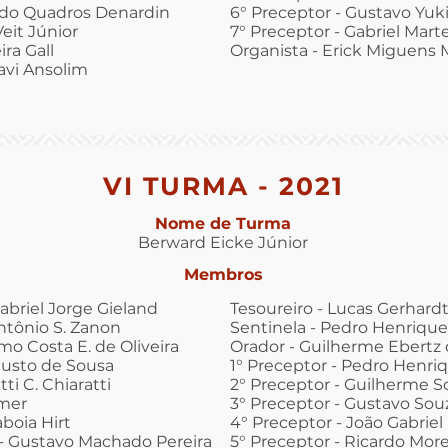
rdo Quadros Denardin
6° Preceptor - Gustavo Yuk
Veit Júnior
7° Preceptor - Gabriel Marte
ira Gall
Organista - Erick Miguens
Davi Ansolim
VI TURMA - 2021
Nome de Turma
Berward Eicke Júnior
Membros
abriel Jorge Gieland
Tesoureiro - Lucas Gerhard
Antônio S. Zanon
Sentinela - Pedro Henriqu
mo Costa E. de Oliveira
Orador - Guilherme Ebertz d
gusto de Sousa
1° Preceptor - Pedro Henriq
ti C. Chiaratti
2° Preceptor - Guilherme S
mer
3° Preceptor - Gustavo Sou
boia Hirt
4° Preceptor - João Gabriel 
- Gustavo Machado Pereira
5° Preceptor - Ricardo More