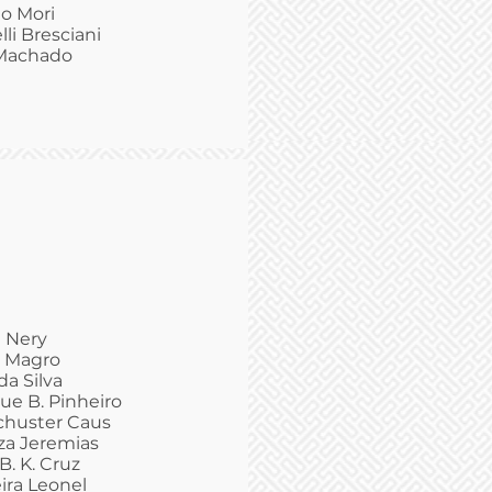
io Mori
lli Bresciani
 Machado
t Nery
e Magro
a Silva
ue B. Pinheiro
chuster Caus
za Jeremias
B. K. Cruz
ira Leonel