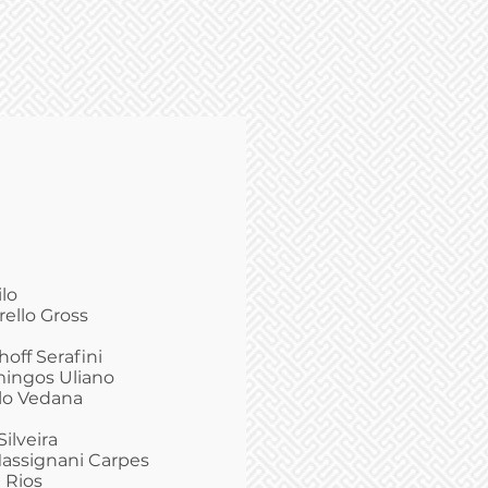
lo
rello Gross
hoff Serafini
mingos Uliano
olo Vedana
ilveira
Massignani Carpes
 Rios