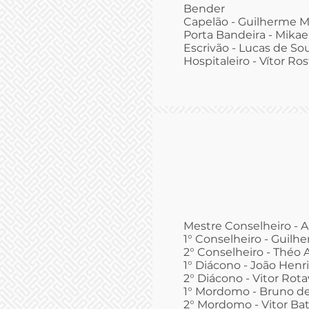
Bender
Capelão - Guilherme 
Porta Bandeira - Mikae
Escrivão - Lucas de Sou
Hospitaleiro - Vítor Rost
Mestre Conselheiro - 
1° Conselheiro - Guilh
2° Conselheiro - Théo
1° Diácono - João Henr
2° Diácono - Vitor Rota
1° Mordomo - Bruno de
2° Mordomo - Vitor Batt