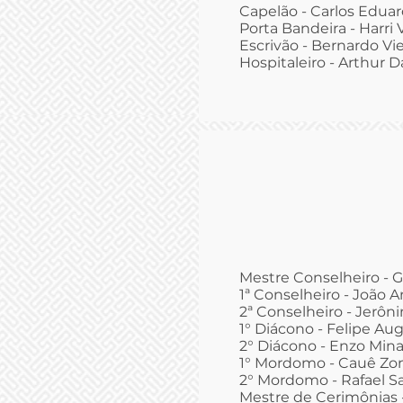
Capelão - Carlos Edua
Porta Bandeira - Harri 
Escrivão - Bernardo Vie
Hospitaleiro - Arthur 
Mestre Conselheiro - G
1ª Conselheiro - João 
2ª Conselheiro - Jerôni
1° Diácono - Felipe Au
2° Diácono - Enzo Minat
1° Mordomo - Cauê Zo
2° Mordomo - Rafael Sa
Mestre de Cerimônias 