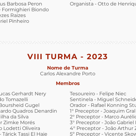
us Barbosa Peron
Organista - Otto de Henri
e Formighieri Biondo
ezes Raizes
riel Pinheiro
VIII TURMA - 2023
Nome de Turma
Carlos Alexandre Porto
Membros
Lucas Gerhardt Nery
Tesoureiro - Felipe Niec
do Tomazelli
Sentinela - Miguel Schneid
 Boursheid Gugel
Orador - Rafael Konning St
duardo Quadros Denardin
1° Preceptor - Joaquim Gral
ilha da Silva
2° Preceptor - Marco Auré
or Zimke Morés
3° Preceptor - João Gabriel
Lodetti Oliveira
4° Preceptor - João Arthur 
Tárick Tassi El Haje
5º Preceptor - Vicente Sko