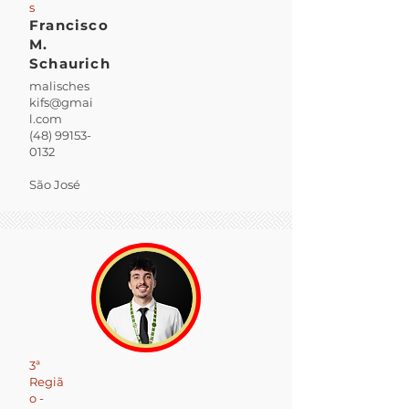
s
Francisco
M.
Schaurich
malisches
kifs@gmai
l.com
(48) 99153-
0132
São José
3ª
Regiã
o -