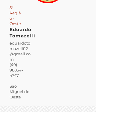
5ª
Regiã
o -
Oeste
Eduardo
Tomazelli
eduardoto
mazelli12
@gmail.co
m
(49)
98834-
4747
São
Miguel do
Oeste