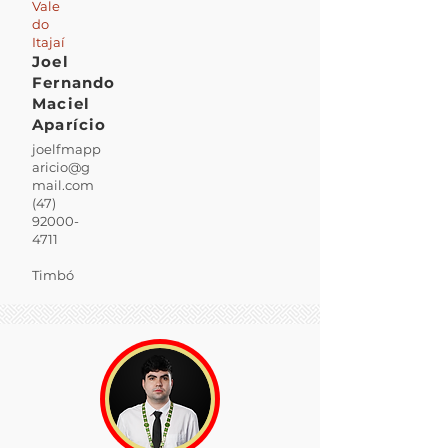
Vale
do
Itajaí
Joel
Fernando
Maciel
Aparício
joelfmapp
aricio@g
mail.com
(47)
92000-
4711
Timbó