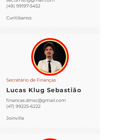
sec.dmsc@gmail.com
(49) 99197-5452
Curitibanos
Secretário de Finanças
Lucas Klug Sebastião
financas.dmsc@gmail.com
(47) 99225-6222
Joinville