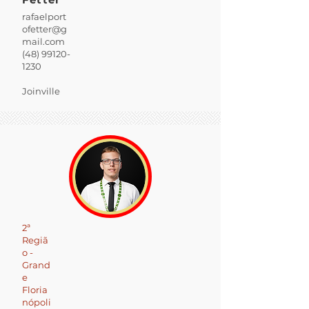
rafaelport
ofetter@g
mail.com
(48) 99120-
1230
Joinville
2ª
Regiã
o -
Grand
e
Floria
nópoli