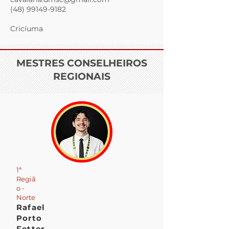
(48) 99149-9182
Cricíuma
MESTRES CONSELHEIROS
REGIONAIS
1ª
Regiã
o -
Norte
Rafael
Porto
Fetter