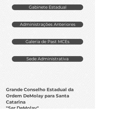
Gabinete Estadual
Administrações Anteriores
Galeria de Past MCEs
Sede Administrativa
Grande Conselho Estadual da
Ordem DeMolay para Santa
Catarina
"Ser DeMolay"
Administração 2025-
2027
Rua Fúlvio Aducci, 627- Sala 811
Estreito - Florianópolis - Santa Catarina