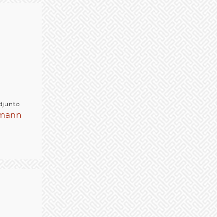
djunto
kmann