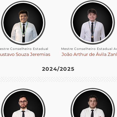
estre Conselheiro Estadual
Mestre Conselheiro Estadual A
ustavo Souza Jeremias
João Arthur de Ávila Zan
2024/2025