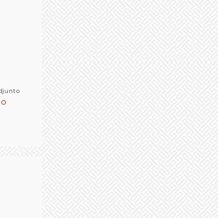
djunto
lo