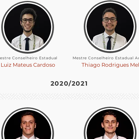
estre Conselheiro Estadual
Mestre Conselheiro Estadual A
Luiz Mateus Cardoso
Thiago Rodrigues Me
2020/2021