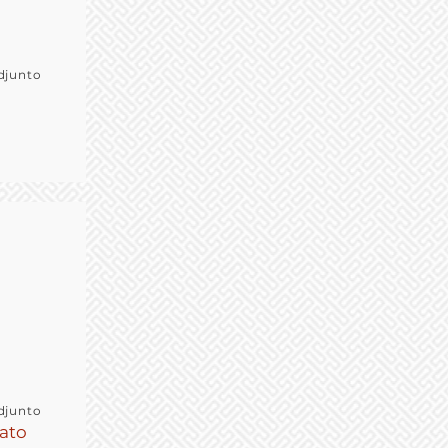
djunto
djunto
ato