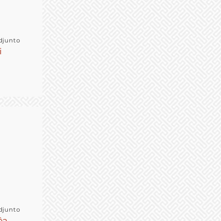
djunto
i
djunto
êa