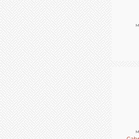
M
M
Gabr