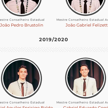
estre Conselheiro Estadual
Mestre Conselheiro Estadual A
João Pedro Brustolin
João Gabriel Felizett
2019/2020
estre Conselheiro Estadual
Mestre Conselheiro Estadual A
iel Aquiles Spricigo Baldo
Gabriel Eduardo Corr