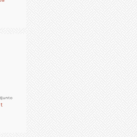
djunto
t