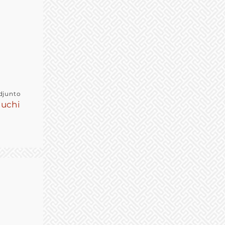
djunto
luchi