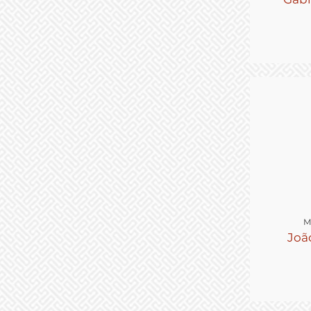
M
Joã