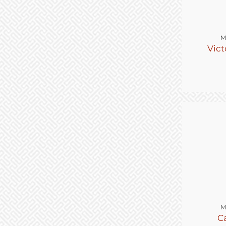
M
Vict
M
C