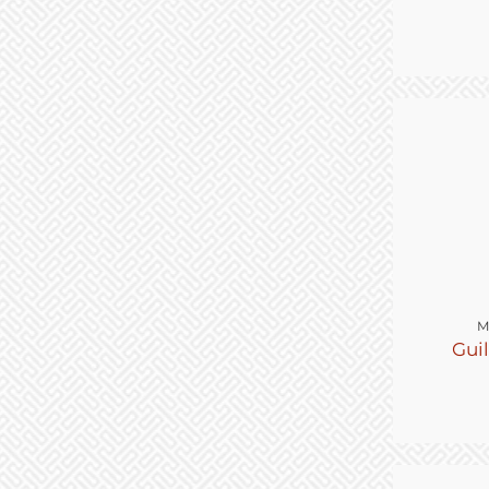
M
Gui