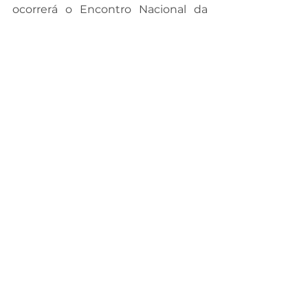
ocorrerá o Encontro Nacional da 
Ordem da Cavalaria, na cidade do 
Rio de Janeiro/RJ.
Santa Catarina se destacou no 
CNOD 2022! Agora que venha o 
CNOD 2023, em Aracruz/ES!
Veja outras fotos do evento abaixo: