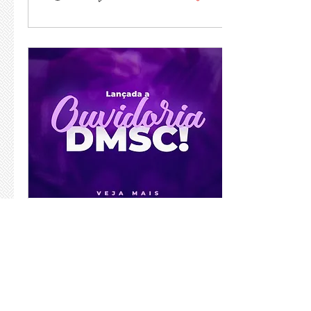
20 de set. de 2023
∙
1
min
GCE-SC lança a
Ouvidoria DM-SC
Com o objetivo de criar
um canal onde qualquer