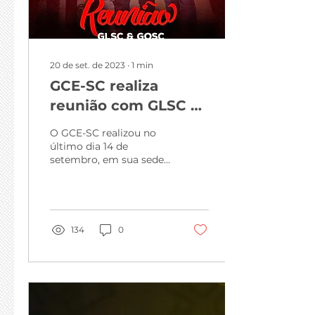
20 de set. de 2023
∙
1
min
GCE-SC realiza
reunião com GLSC e
GOSC
O GCE-SC realizou no
último dia 14 de
setembro, em sua sede
em Florianópolis/SC,
uma reunião com a
Grande Loja de Santa
Catarina e com o...
134
0