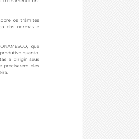
 o treinamento on-
obre os trâmites 
rca das normas e 
CONAMESCO, que 
produtivo quanto. 
as a dirigir seus 
 precisarem eles 
ira.