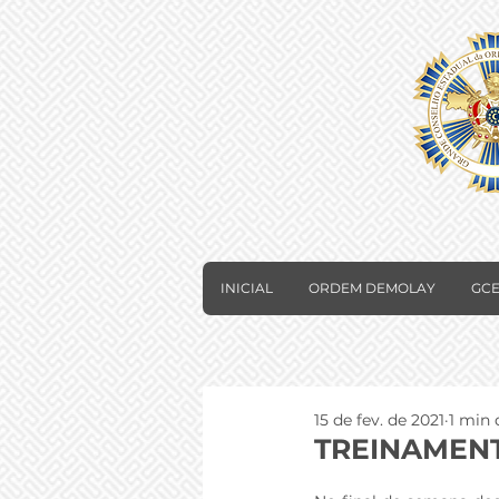
INICIAL
ORDEM DEMOLAY
GCE
15 de fev. de 2021
1 min 
TREINAMENT
⠀⠀⠀⠀⠀⠀⠀⠀