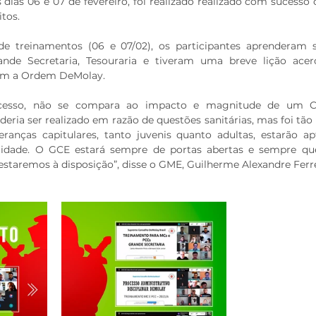
dias 06 e 07 de fevereiro, foi realizado realizado com sucesso
tos. 
de treinamentos (06 e 07/02), os participantes aprenderam s
ande Secretaria, Tesouraria e tiveram uma breve lição ace
em a Ordem DeMolay.
cesso, não se compara ao impacto e magnitude de um 
eria ser realizado em razão de questões sanitárias, mas foi tão 
ranças capitulares, tanto juvenis quanto adultas, estarão apt
lidade. O GCE estará sempre de portas abertas e sempre que
staremos à disposição”, disse o GME, Guilherme Alexandre Ferre