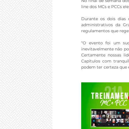
No final de semana dos 
line dos MCs e PCCs elei
⠀⠀⠀⠀⠀⠀⠀⠀
Durante os dois dias 
administrativos da Gr
regulamentos que reg
⠀⠀⠀⠀⠀⠀⠀⠀
“O evento foi um su
inevitavelmente não pod
Certamente nossas lide
Capítulos com tranqui
podem ter certeza que e