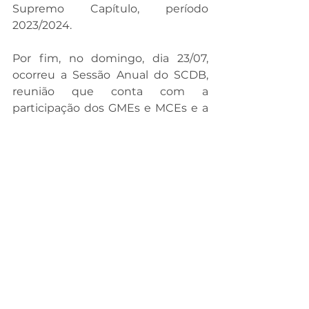
Supremo Capítulo, período 
2023/2024.
Por fim, no domingo, dia 23/07, 
ocorreu a Sessão Anual do SCDB, 
reunião que conta com a 
participação dos GMEs e MCEs e a 
Diretoria Executiva do Supremo 
Conselho. Na oportunidade, foram 
apresentados relatórios da gestão 
2021-2023 do SCDB e 2022-2023 do 
Gabinete Nacional. Também foram 
apresentados os projetos das 
gestões 2023-2025 do SCDB e 
2023-2024 do Gabinete Nacional. 
Além disso, foram colocados em 
votação as indicações para Legião 
de Honra, Orçamento e Prestação 
de Contas do Supremo Conselho.