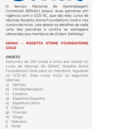
O Serviço Nacional de Aprendizagem
Comercial (SENAC) possui duas parcerias em
vigência com o GCE-SC, que são elas: curso de
idiomas Rosetta Stone Foundations Gold e nos
cursos técnicos. Leia abaixo os detalhes de cada
uma das parcerias e confira as vantagens
oferecidas aos membros da Ordem DeMolay!
SENAC – ROSETTA STONE FOUNDATIONS
GOLD
OBJETO
Desconto de 25% (vinte e cinco por cento) no
curso de idiomas do SENAC Rosetta Stone
Foundations Gold para os membros regulares
no GCE-SC. Esse curso inclui os seguintes
idiomas:
a) Alemão
b) Chinês/Mandarim
c) Coreano
d) Espanhol Espanha
e) Espanhol Latino
f) Filipino
g) Francês
h) Grego
i) Hebraico
j) Hindi