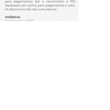
para pagamentos até o vencimento e 17%
(dezessete por cento) para pagamentos à vista.
Os descontos não são cumulativos.
VIGÊNCIA
Até dezembro/2025
COMO PARTICIPAR?
Apresentar o Certificado de Regularidade
emitido pelo SISDM em qualquer unidade do
SENAC.
Grande Conselho Estadual da
Ordem DeMolay para Santa
Catarina
"Ser DeMolay"
Administração 2025-
2027
Rua Fúlvio Aducci, 627- Sala 811
Estreito - Florianópolis - Santa Catarina
- Brasil
CEP: 88075-001