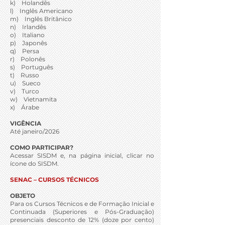
k) Holandês
l) Inglês Americano
m) Inglês Britânico
n) Irlandês
o) Italiano
p) Japonês
q) Persa
r) Polonês
s) Português
t) Russo
u) Sueco
v) Turco
w) Vietnamita
x) Árabe
VIGÊNCIA
Até janeiro/2026
COMO PARTICIPAR?
Acessar SISDM e, na página inicial, clicar no
ícone do SISDM.
SENAC – CURSOS TÉCNICOS
OBJETO
Para os Cursos Técnicos e de Formação Inicial e
Continuada (Superiores e Pós-Graduação)
presenciais desconto de 12% (doze por cento)