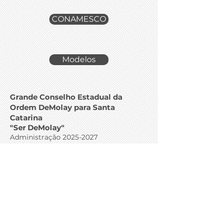
CONAMESCO
Modelos
Grande Conselho Estadual da
Ordem DeMolay para Santa
Catarina
"Ser DeMolay"
Administração 2025-
2027
Rua Fúlvio Aducci, 627- Sala 811
Estreito - Florianópolis - Santa Catarina
- Brasil
CEP: 88075-001