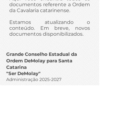
documentos referente a Ordem
da Cavalaria catarinense.
Estamos atualizando o
conteúdo. Em breve, novos
documentos disponibilizados.
Grande Conselho Estadual da
Ordem DeMolay para Santa
Catarina
"Ser DeMolay"
Administração 2025-
2027
Rua Fúlvio Aducci, 627- Sala 811
Estreito - Florianópolis - Santa Catarina
- Brasil
CEP: 88075-001
Apoio: