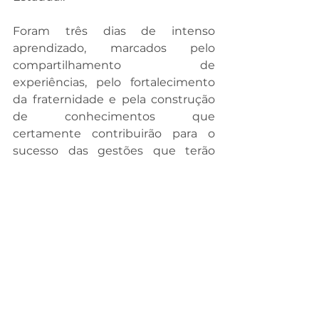
Foram três dias de intenso 
aprendizado, marcados pelo 
compartilhamento de 
experiências, pelo fortalecimento 
da fraternidade e pela construção 
de conhecimentos que 
certamente contribuirão para o 
sucesso das gestões que terão 
início no segundo semestre.
O GCE-SC agradece a presença de 
todos os participantes, 
palestrantes, equipe de 
organização e apoiadores que 
contribuíram para o sucesso da 
XXXII edição do CONAMESCO, 
reafirmando seu compromisso em 