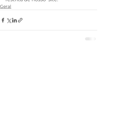
Geral
Comentários
Escreva um comentário
Grande Conselho Estadual da
Ordem DeMolay para Santa
Catarina
"Ser DeMolay"