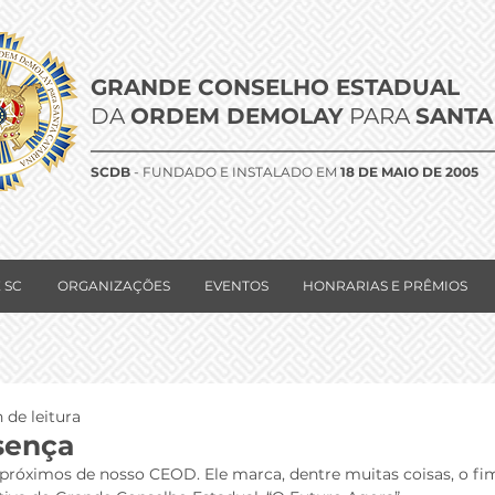
GRANDE CONSELHO ESTADUAL
DA
ORDEM DEMOLAY
PARA
SANTA
SCDB
- FUNDADO E INSTALADO EM
18 DE MAIO DE 2005
 SC
ORGANIZAÇÕES
EVENTOS
HONRARIAS E PRÊMIOS
 de leitura
sença
próximos de nosso CEOD. Ele marca, dentre muitas coisas, o fim