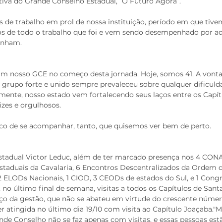
tiva do Grande Conselho Estadual, “O Futuro Agora”.
s de trabalho em prol de nossa instituição, período em que tive
os de todo o trabalho que foi e vem sendo desempenhado por aq
anham.
m nosso GCE no começo desta jornada. Hoje, somos 41. A vonta
grupo forte e unido sempre prevaleceu sobre qualquer dificulda
ente, nosso estado vem fortalecendo seus laços entre os Capítu
izes e orgulhosos.
o de se acompanhar, tanto, que quisemos ver bem de perto.
stadual Victor Leduc, além de ter marcado presença nos 4 CON
staduais da Cavalaria, 6 Encontros Descentralizados da Ordem da
2 ELODs Nacionais, 1 CIOD, 3 CEODs de estados do Sul, e 1 Congr
 no último final de semana, visitas a todos os Capítulos de Sant
o da gestão, que não se abateu em virtude do crescente númer
er atingida no último dia 19/10 com visita ao Capítulo Joaçaba.
de Conselho não se faz apenas com visitas, e essas pessoas est