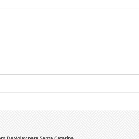
em DeMolay para Santa Catarina