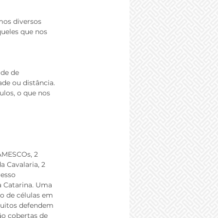
mos diversos 
ueles que nos 
de de 
de ou distância. 
los, o que nos 
AMESCOs, 2 
 Cavalaria, 2 
esso 
a Catarina. Uma 
o de células em 
"Muitos defendem 
ão cobertas de 