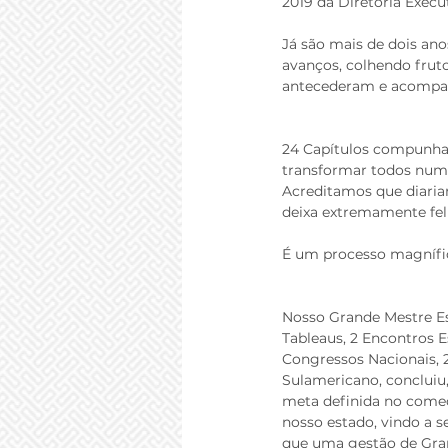
2019 da Diretoria Execu
Já são mais de dois ano
avanços, colhendo frut
antecederam e acomp
24 Capítulos compunha
transformar todos num 
Acreditamos que diariam
deixa extremamente fel
É um processo magnífic
Nosso Grande Mestre E
Tableaus, 2 Encontros E
Congressos Nacionais, 
Sulamericano, concluiu,
meta definida no começ
nosso estado, vindo a s
que uma gestão de Gran